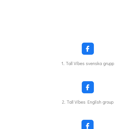
F
a
c
1. Tall Vibes svenska grupp
e
b
o
o
k
F
a
c
2. Tall Vibes English group
e
b
o
o
k
F