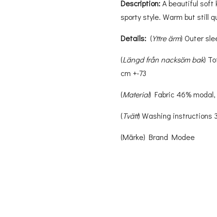
Description:
A beautiful soft
sporty style. Warm but still qu
Details:
(
Yttre ärm
) Outer sl
(
Längd från nacksöm bak
) T
cm +-73
(
Material
) Fabric 46% modal,
(
Tvätt
) Washing instructions
(Märke) Brand Modee