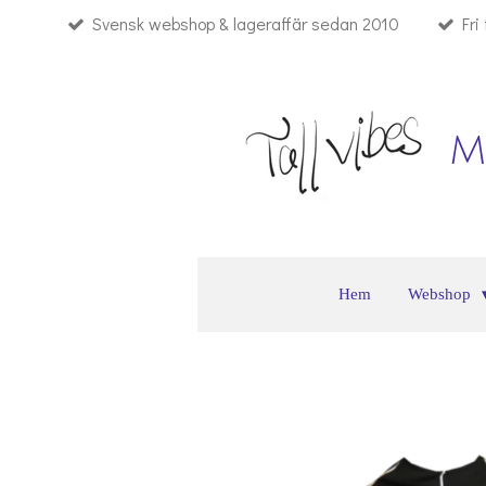
Svensk webshop & lageraffär sedan 2010
Fri
Hoppa
till
huvudinnehållet
M
Hem
Webshop