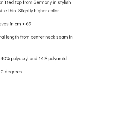
 knitted top from Germany in stylish
ite thin. Slightly higher collar.
eeves in cm +-69
otal length from center neck seam in
 40% polyacryl and 14% polyamid
 30 degrees