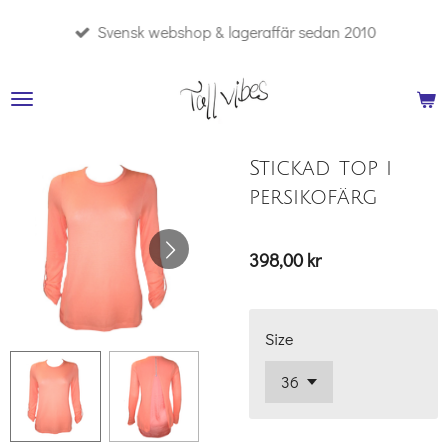
Hoppa
Svensk webshop & lageraffär sedan 2010
till
huvudinnehållet
Stickad top i
persikofärg
398,00 kr
Size