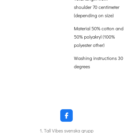
shoulder 70 centimeter
(depending on size)
Material 50% cotton and
50% polyakryl (100%
polyester other)
Washing instructions 30
degrees
F
a
c
1. Tall Vibes svenska grupp