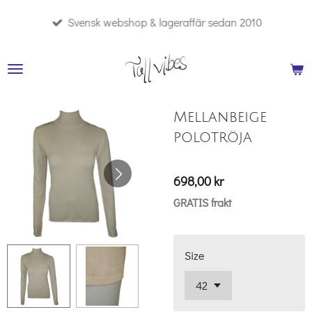
Hoppa
Svensk webshop & lageraffär sedan 2010
till
huvudinnehållet
Mellanbeige
polotröja
698,00 kr
GRATIS frakt
Size