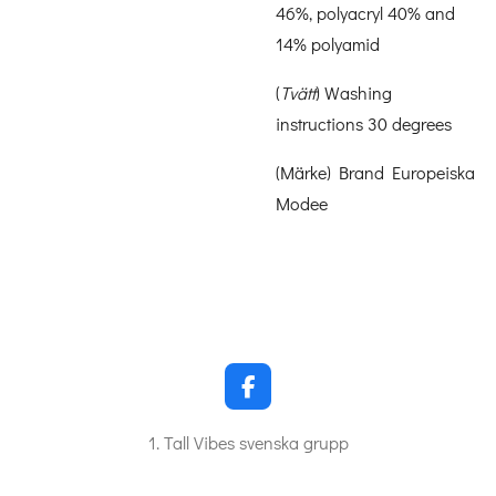
46%, polyacryl 40% and
14% polyamid
(
Tvätt
) Washing
instructions 30 degrees
(Märke) Brand Europeiska
Modee
F
a
c
1. Tall Vibes svenska grupp
e
b