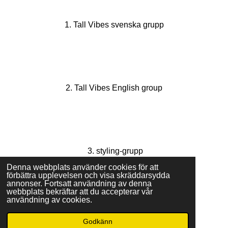
F
a
1. Tall Vibes svenska grupp
c
e
b
o
o
F
k
a
2. Tall Vibes English group
c
e
b
o
o
F
k
a
3. styling-grupp
c
e
Denna webbplats använder cookies för att
b
förbättra upplevelsen och visa skräddarsydda
o
annonser. Fortsatt användning av denna
o
webbplats bekräftar att du accepterar vår
I
k
användning av cookies.
n
4. Tall Vibes och jag
s
Godkänn
© 2023 - 2026 www.tallvibes.se
t