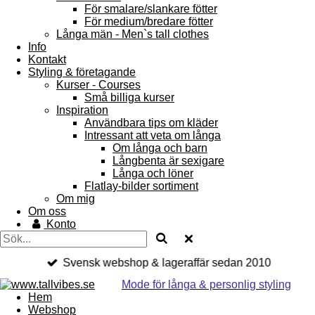
För smalare/slankare fötter
För medium/bredare fötter
Långa män - Men`s tall clothes
Info
Kontakt
Styling & företagande
Kurser - Courses
Små billiga kurser
Inspiration
Användbara tips om kläder
Intressant att veta om långa
Om långa och barn
Långbenta är sexigare
Långa och löner
Flatlay-bilder sortiment
Om mig
Om oss
Konto
Svensk webshop & lageraffär sedan 2010
Mode för långa & personlig styling
Hem
Webshop