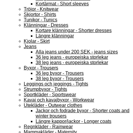
Kortärmat - Short sleeves
Tröjor - Knitwear
Skjortor - Shirts
Tunikor - Tunics
Klänningar - Dresses
Kortare klänningar - Shorter dresses
Längre klänningar
Kjolar - Skirt
Jeans
Alla jeans under 200 SEK - jeans sizes
36 leg jeans - europeiska storlekar
38 leg jeans - europeiska storlekar
Byxor - Trousers
36 leg byxor - Trousers
38 leg byxor - Trousers
Leggings och jeggings - Tights
Strumpbyxor - Tights
Sportkläder - Sportswear
Kavaj och kavajbyxor - Workwear
Utekläder - Outwear clothes
Jackor och fodrade byxor - Shorter coats and
winter trousers
Längre kappor/jackor - Longer coats
Regnkläder - Rainwear
Mammakläder - Maternity