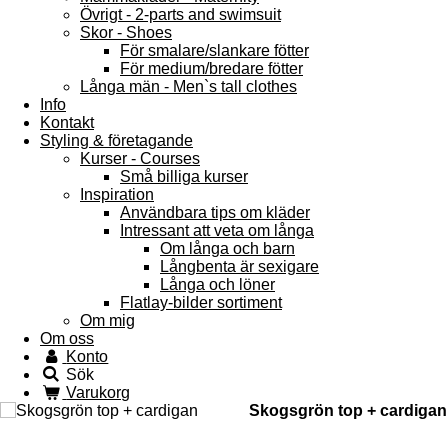
Övrigt - 2-parts and swimsuit
Skor - Shoes
För smalare/slankare fötter
För medium/bredare fötter
Långa män - Men`s tall clothes
Info
Kontakt
Styling & företagande
Kurser - Courses
Små billiga kurser
Inspiration
Användbara tips om kläder
Intressant att veta om långa
Om långa och barn
Långbenta är sexigare
Långa och löner
Flatlay-bilder sortiment
Om mig
Om oss
Konto
Sök
Varukorg
Skogsgrön top + cardigan