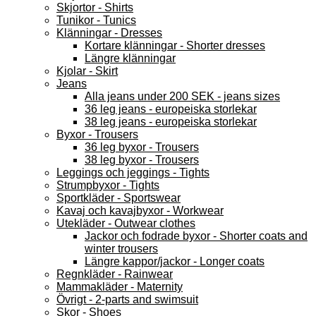
Skjortor - Shirts
Tunikor - Tunics
Klänningar - Dresses
Kortare klänningar - Shorter dresses
Längre klänningar
Kjolar - Skirt
Jeans
Alla jeans under 200 SEK - jeans sizes
36 leg jeans - europeiska storlekar
38 leg jeans - europeiska storlekar
Byxor - Trousers
36 leg byxor - Trousers
38 leg byxor - Trousers
Leggings och jeggings - Tights
Strumpbyxor - Tights
Sportkläder - Sportswear
Kavaj och kavajbyxor - Workwear
Utekläder - Outwear clothes
Jackor och fodrade byxor - Shorter coats and
winter trousers
Längre kappor/jackor - Longer coats
Regnkläder - Rainwear
Mammakläder - Maternity
Övrigt - 2-parts and swimsuit
Skor - Shoes