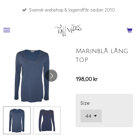
Hoppa
Svensk webshop & lageraffär sedan 2010
till
huvudinnehållet
Marinblå lång
top
198,00 kr
Size