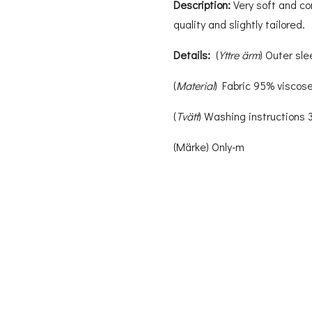
Description:
Very soft and co
quality and slightly tailored.
Details:
(
Yttre ärm
) Outer sl
(
Material
) Fabric 95% viscos
(
Tvätt
) Washing instructions
(Märke) Only-m