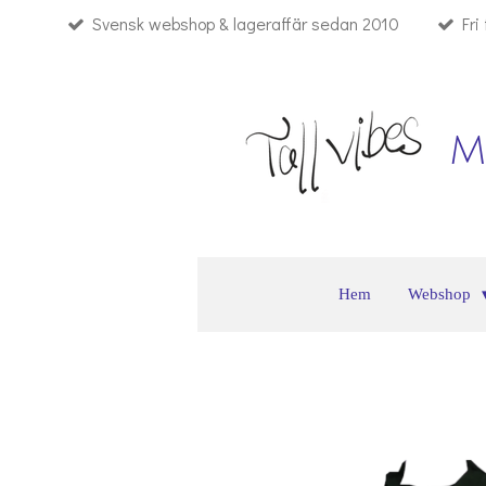
Svensk webshop & lageraffär sedan 2010
Fri
Hoppa
till
huvudinnehållet
M
Hem
Webshop