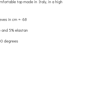
mfortable top made in Italy, in a high
eeves in cm +- 68
e and 5% elastan
 30 degrees