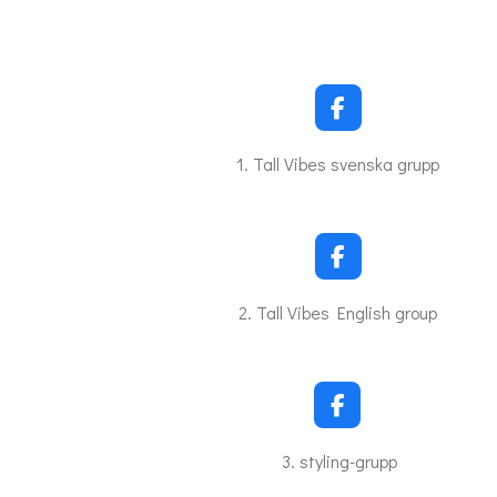
F
a
c
1. Tall Vibes svenska grupp
e
b
o
o
k
F
a
c
2. Tall Vibes English group
e
b
o
o
k
F
a
c
3. styling-grupp
e