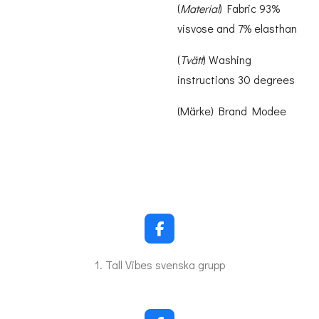
(
Material
) Fabric 93%
visvose and 7% elasthan
(
Tvätt
) Washing
instructions 30 degrees
(Märke) Brand Modee
F
a
c
1. Tall Vibes svenska grupp
e
b
o
o