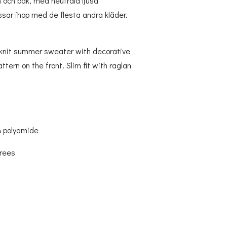
 och bak, med neutrala ljusa
ssar ihop med de flesta andra kläder.
 knit summer sweater with decorative
ern on the front. Slim fit with raglan
% polyamide
grees