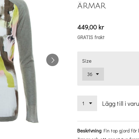
ärmar
449,00 kr
GRATIS frakt
Size
Lägg till i var
Beskrivning
Fin top gjord fö