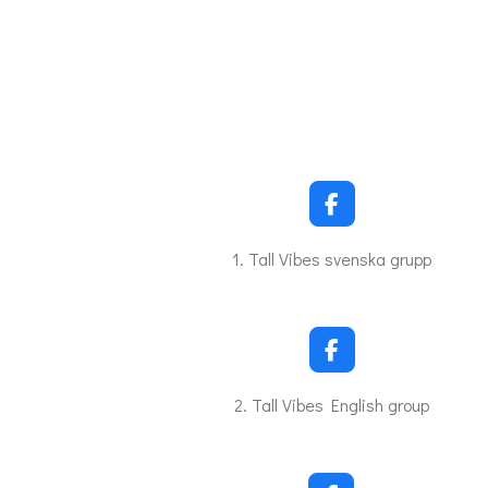
F
a
c
1. Tall Vibes svenska grupp
e
b
o
o
k
F
a
c
2. Tall Vibes English group
e
b
o
o