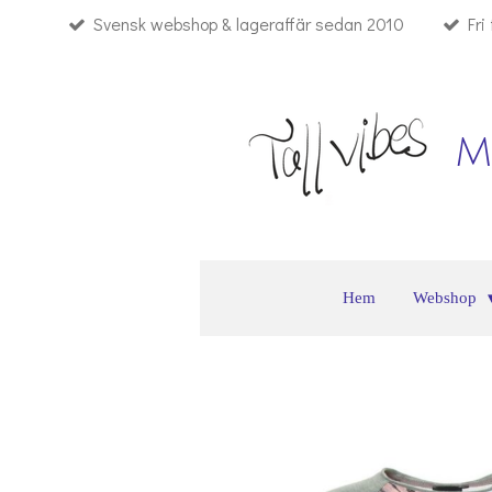
Svensk webshop & lageraffär sedan 2010
Fri
Hoppa
till
huvudinnehållet
M
Hem
Webshop