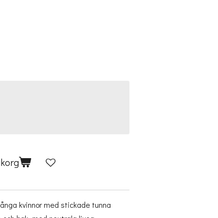
ukorg
r långa kvinnor med stickade tunna