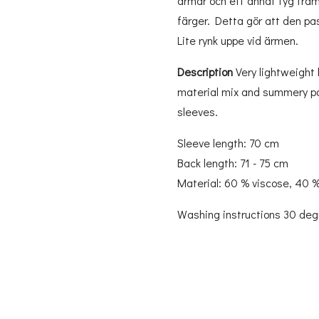
ärmar och ett annat tyg fram
färger. Detta gör att den pa
Lite rynk uppe vid ärmen.
Description
Very lightweight
material mix and summery patt
sleeves.
Sleeve length: 70 cm
Back length: 71 - 75 cm
Material: 60 % viscose, 40 
Washing instructions 30 de