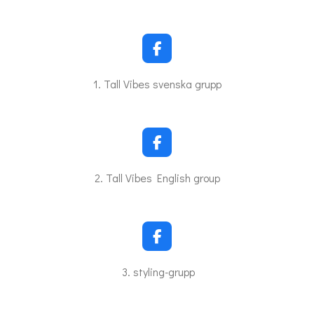
F
a
c
1. Tall Vibes svenska grupp
e
b
o
o
k
F
a
c
2. Tall Vibes English group
e
b
o
o
k
F
a
c
3. styling-grupp
e
b
o