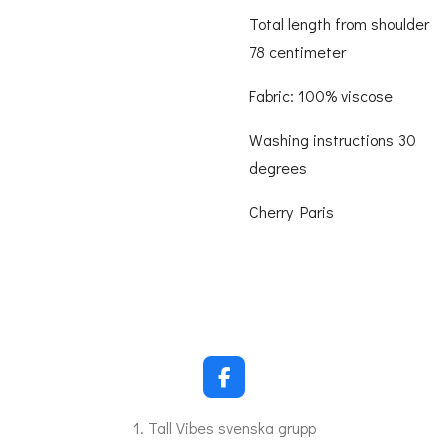
Total length from shoulder
78 centimeter
Fabric: 100% viscose
Washing instructions 30
degrees
Cherry Paris
F
a
c
1. Tall Vibes svenska grupp
e