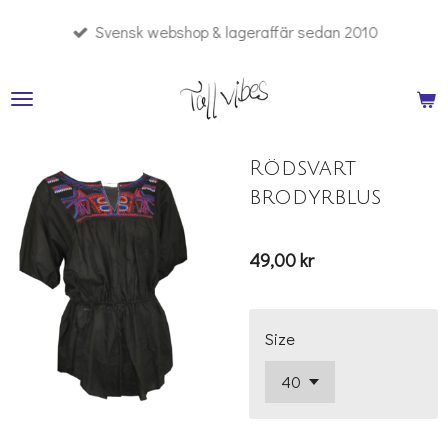
Hoppa
Svensk webshop & lageraffär sedan 2010
till
huvudinnehållet
Rödsvart
brodyrblus
49,00 kr
Size