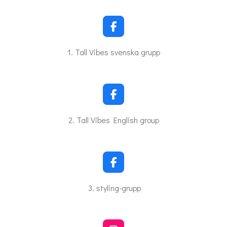
F
a
c
1. Tall Vibes svenska grupp
e
b
o
o
k
F
a
c
2. Tall Vibes English group
e
b
o
o
k
F
a
c
3. styling-grupp
e
b
o
o