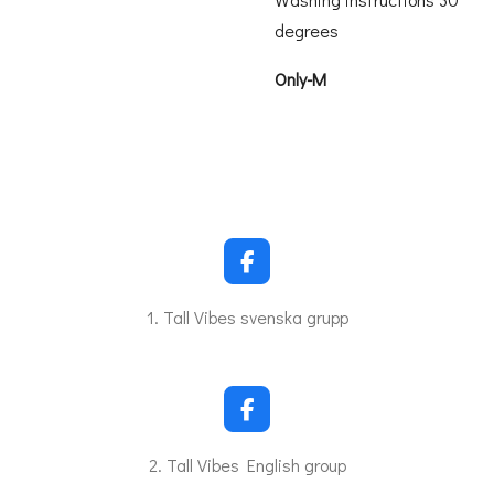
degrees
Only-M
F
a
c
1. Tall Vibes svenska grupp
e
b
o
o
k
F
a
c
2. Tall Vibes English group
e