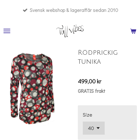
Hoppa
Svensk webshop & lageraffär sedan 2010
till
huvudinnehållet
Rödprickig
tunika
499,00 kr
GRATIS frakt
Size