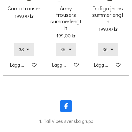
Camo trouser
Army
Indigo jeans
trousers
summerlengt
199,00 kr
summerlengt
h
h
199,00 kr
199,00 kr
Lägg till i varukorg
Lägg till i varukorg
Lägg till i varukorg
F
a
c
1. Tall Vibes svenska grupp
e
b