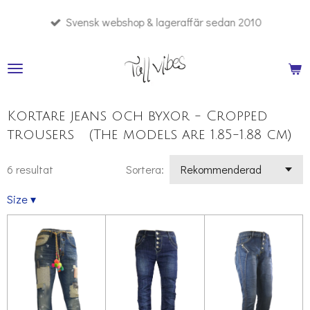
Hoppa
Svensk webshop & lageraffär sedan 2010
till
huvudinnehållet
Kortare jeans och byxor - Cropped
trousers (The models are 1.85-1.88 cm)
6 resultat
Sortera:
Size
▾