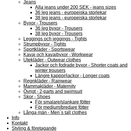
Jeans
Alla jeans under 200 SEK - jeans sizes
36 leg jeans - europeiska storlekar
38 leg jeans - europeiska storlekar
Byxor - Trousers
36 leg byxor - Trousers
38 leg byxor - Trousers
Leggings och jeggings - Tights
Strumpbyxor - Tights
Sportkläder - Sportswear
Kavaj och kavajbyxor - Workwear
Utekläder - Outwear clothes
Jackor och fodrade byxor - Shorter coats and
winter trousers
Längre kappor/jackor - Longer coats
Regnkläder - Rainwear
Mammakläder - Maternity
Övrigt - 2-parts and swimsuit
Skor - Shoes
För smalare/slankare fötter
För medium/bredare fötter
Långa män - Men`s tall clothes
Info
Kontakt
Styling & företagande