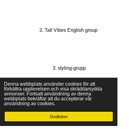
b
o
o
F
k
a
2. Tall Vibes English group
c
e
b
o
o
F
k
a
3. styling-grupp
c
e
b
Denna webbplats använder cookies för att
o
förbättra upplevelsen och visa skräddarsydda
o
annonser. Fortsatt användning av denna
I
k
webbplats bekräftar att du accepterar vår
n
användning av cookies.
4. Tall Vibes och jag
s
© 2023 - 2026 www.tallvibes.se
t
Godkänn
Drivs av
Webador
a
g
r
a