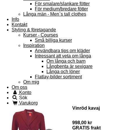
För smalare/slankare fötter
För medium/bredare fötter
Långa män - Men`s tall clothes
Info
Kontakt
Styling & företagande
Kurser - Courses
Små billiga kurser
Inspiration
Användbara tips om kläder
Intressant att veta om långa
Om långa och barn
Långbenta är sexigare
Långa och löner
Flatlay-bilder sortiment
Om mig
Om oss
Konto
Sök
Varukorg
Vinröd kavaj
998,00 kr
GRATIS frakt