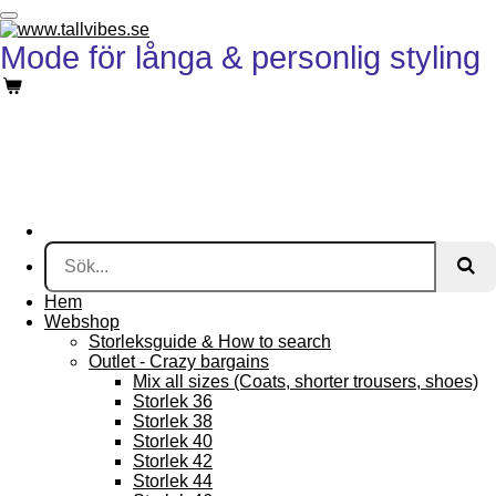
Hoppa
till
Mode för långa & personlig styling
huvudinnehållet
Hem
Webshop
Storleksguide & How to search
Outlet - Crazy bargains
Mix all sizes (Coats, shorter trousers, shoes)
Storlek 36
Storlek 38
Storlek 40
Storlek 42
Storlek 44