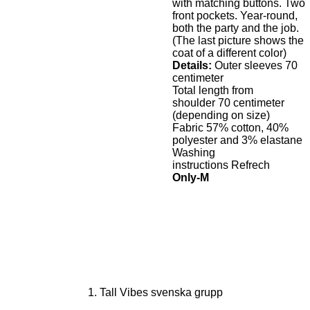
with matching buttons. Two
front pockets. Year-round,
both the party and the job.
(The last picture shows the
coat of a different color)
Details:
Outer sleeves 70
centimeter
Total length from
shoulder 70 centimeter
(depending on size)
Fabric 57% cotton, 40%
polyester and 3% elastane
Washing
instructions Refrech
Only-M
F
a
1. Tall Vibes svenska grupp
c
e