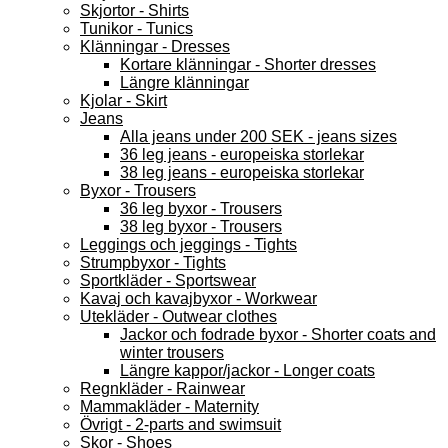
Skjortor - Shirts
Tunikor - Tunics
Klänningar - Dresses
Kortare klänningar - Shorter dresses
Längre klänningar
Kjolar - Skirt
Jeans
Alla jeans under 200 SEK - jeans sizes
36 leg jeans - europeiska storlekar
38 leg jeans - europeiska storlekar
Byxor - Trousers
36 leg byxor - Trousers
38 leg byxor - Trousers
Leggings och jeggings - Tights
Strumpbyxor - Tights
Sportkläder - Sportswear
Kavaj och kavajbyxor - Workwear
Utekläder - Outwear clothes
Jackor och fodrade byxor - Shorter coats and
winter trousers
Längre kappor/jackor - Longer coats
Regnkläder - Rainwear
Mammakläder - Maternity
Övrigt - 2-parts and swimsuit
Skor - Shoes